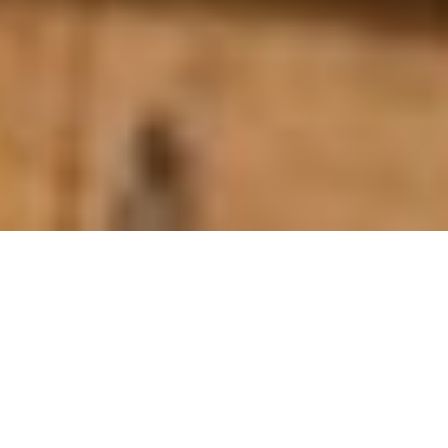
J’ai réalisé ces 10 livres de cuisine pour l’entreprise
Thermomix, en collaboration avec les stylistes culinaires :
Gaëlle Goumand et Sébastien Merdrignac. Il s’agissait
d’illustrer les recettes développées pour les robots de la
marque : glaces, pains, plats variés, sans gluten, à base de
légumes, desserts, cuisine du monde, gâteaux au chocolat …